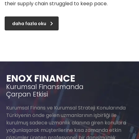
their supply chain struggled to keep pace.
daha fazla oku
ENOX FINANCE
Kurumsal Finansmanda
Çarpan Etkisi
Kurumsal Finans ve Kurumsal Strateji Konularında
Türkiyenin önde gelen uzmanlarının işbirliği ile
kurulmuş sadece uzmanlık alanına giren konulara
yoğunlaşarak müşterilerine kısa zamanda etkin
çözümler üreten profesyonel bir danışmanlık