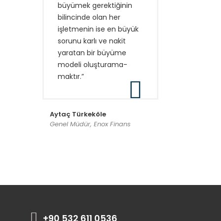
büyümek gerektiğinin
bilincinde olan her
işletmenin ise en büyük
sorunu karlı ve nakit
yaratan bir büyüme
modeli oluşturama-
maktır.”
Aytaç Türkeköle
Genel Müdür, Enox Finans
+90 532 611 0536